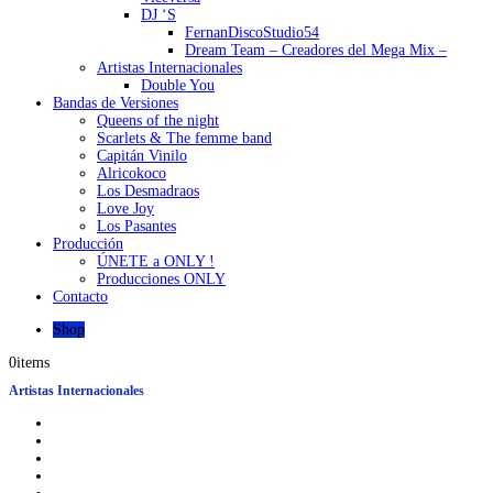
DJ ‘S
FernanDiscoStudio54
Dream Team – Creadores del Mega Mix –
Artistas Internacionales
Double You
Bandas de Versiones
Queens of the night
Scarlets & The femme band
Capitán Vinilo
Alricokoco
Los Desmadraos
Love Joy
Los Pasantes
Producción
ÚNETE a ONLY !
Producciones ONLY
Contacto
Shop
0
items
Artistas Internacionales