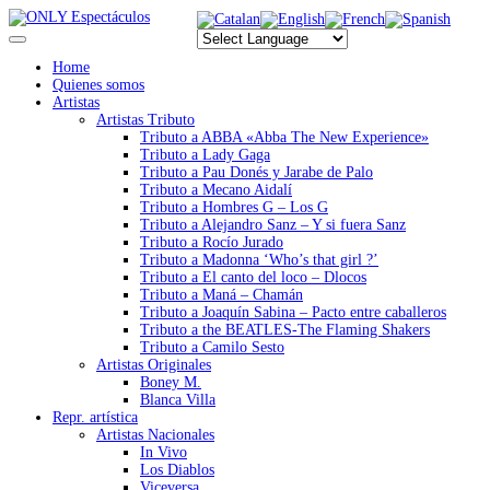
Home
Quienes somos
Artistas
Artistas Tributo
Tributo a ABBA «Abba The New Experience»
Tributo a Lady Gaga
Tributo a Pau Donés y Jarabe de Palo
Tributo a Mecano Aidalí
Tributo a Hombres G – Los G
Tributo a Alejandro Sanz – Y si fuera Sanz
Tributo a Rocío Jurado
Tributo a Madonna ‘Who’s that girl ?’
Tributo a El canto del loco – Dlocos
Tributo a Maná – Chamán
Tributo a Joaquín Sabina – Pacto entre caballeros
Tributo a the BEATLES-The Flaming Shakers
Tributo a Camilo Sesto
Artistas Originales
Boney M.
Blanca Villa
Repr. artística
Artistas Nacionales
In Vivo
Los Diablos
Viceversa