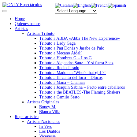
Home
Quienes somos
Artistas
Artistas Tributo
Tributo a ABBA «Abba The New Experience»
Tributo a Lady Gaga
Tributo a Pau Donés y Jarabe de Palo
Tributo a Mecano Aidalí
Tributo a Hombres G – Los G
Tributo a Alejandro Sanz – Y si fuera Sanz
Tributo a Rocío Jurado
Tributo a Madonna ‘Who’s that girl ?’
Tributo a El canto del loco – Dlocos
Tributo a Maná – Chamán
Tributo a Joaquín Sabina – Pacto entre caballeros
Tributo a the BEATLES-The Flaming Shakers
Tributo a Camilo Sesto
Artistas Originales
Boney M.
Blanca Villa
Repr. artística
Artistas Nacionales
In Vivo
Los Diablos
Viceversa