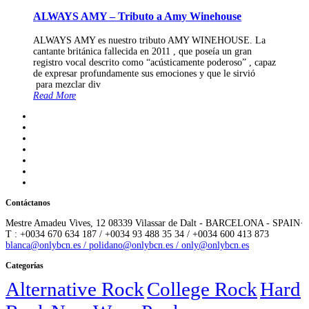
ALWAYS AMY – Tributo a Amy Winehouse
ALWAYS AMY es nuestro tributo AMY WINEHOUSE. La
cantante británica fallecida en 2011 , que poseía un gran
registro vocal descrito como “acústicamente poderoso” , capaz
de expresar profundamente sus emociones y que le sirvió
para mezclar div
Read More
Contáctanos
Mestre Amadeu Vives, 12 08339 Vilassar de Dalt - BARCELONA - SPAIN·
T : +0034 670 634 187 / +0034 93 488 35 34 / +0034 600 413 873
blanca@onlybcn.es / polidano@onlybcn.es / only@onlybcn.es
Categorías
Alternative Rock
College Rock
Hard