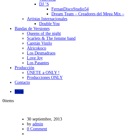
DJ ‘S
FernanDiscoStudio54
Dream Team – Creadores del Mega Mix –
Artistas Internacionales
Double You
Bandas de Versiones
Queens of the night
Scarlets & The femme band
Capitán Vinilo
Alricokoco
Los Desmadraos
Love Joy
Los Pasantes
Producción
ÚNETE a ONLY !
Producciones ONLY
Contacto
Shop
0
items
30 septiembre, 2013
by
admin
0 Comment