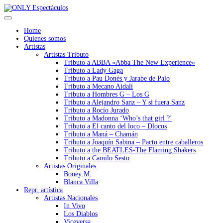
Home
Quienes somos
Artistas
Artistas Tributo
Tributo a ABBA «Abba The New Experience»
Tributo a Lady Gaga
Tributo a Pau Donés y Jarabe de Palo
Tributo a Mecano Aidalí
Tributo a Hombres G – Los G
Tributo a Alejandro Sanz – Y si fuera Sanz
Tributo a Rocío Jurado
Tributo a Madonna ‘Who’s that girl ?’
Tributo a El canto del loco – Dlocos
Tributo a Maná – Chamán
Tributo a Joaquín Sabina – Pacto entre caballeros
Tributo a the BEATLES-The Flaming Shakers
Tributo a Camilo Sesto
Artistas Originales
Boney M.
Blanca Villa
Repr. artística
Artistas Nacionales
In Vivo
Los Diablos
Viceversa