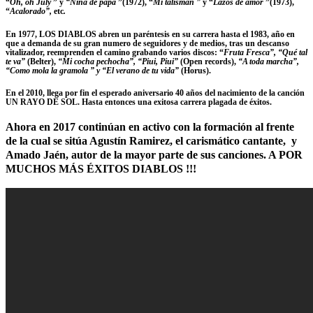
“
Oh, oh July
”
y
“Niña de papá
”
(1972),
“
Mi talismán
”
y
“
Lazos de amor
”
(1973),
“
Acalorado”,
etc
.
En 1977,
LOS DIABLOS
abren un paréntesis en su carrera hasta el 1983, año en
que a demanda de su gran numero de seguidores y de medios, tras un descanso
vitalizador, reemprenden el camino grabando varios discos: “
Fruta Fresca”, “Qué tal
te va”
(Belter),
“Mi cocha pechocha”, “Piui, Piui”
(Open records),
“A toda marcha”,
“Como mola la gramola ” y “El verano de tu vida”
(Horus).
En el 2010, llega por fin el esperado aniversario 40 años del nacimiento de la canción
UN RAYO DE SOL
. Hasta entonces una exitosa carrera plagada de éxitos.
Ahora en 2017 continúan en activo con la formación al frente
de la cual se sitúa Agustín Ramirez, el carismático cantante, y
Amado Jaén, autor de la mayor parte de sus canciones. A POR
MUCHOS MÁS ÉXITOS DIABLOS !!!