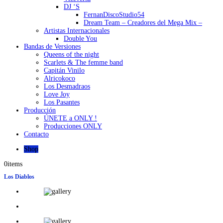
DJ ‘S
FernanDiscoStudio54
Dream Team – Creadores del Mega Mix –
Artistas Internacionales
Double You
Bandas de Versiones
Queens of the night
Scarlets & The femme band
Capitán Vinilo
Alricokoco
Los Desmadraos
Love Joy
Los Pasantes
Producción
ÚNETE a ONLY !
Producciones ONLY
Contacto
Shop
0
items
Los Diablos