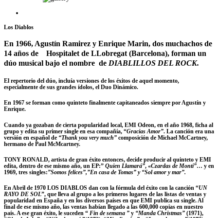
Los Diablos
En 1966, Agustín Ramirez y Enrique Marin, dos muchachos de
14 años de Hospitalet de LLobregat (Barcelona), forman un
dúo musical bajo el nombre de
DIABLILLOS DEL ROCK.
El repertorio del dúo, incluía versiones de los éxitos de aquel momento,
especialmente de sus grandes ídolos, el Duo Dinámico.
En 1967 se forman como quinteto finalmente capitaneados siempre por Agustín y
Enrique.
Cuando ya gozaban de cierta popularidad local, EMI Odeon, en el año 1968, ficha al
grupo y edita su primer single en esa compañía, “
Gracias Amor”
. La canción era una
versión en español de
“
Thank you very much
”
composición de Michael McCartney,
hermano de Paul McMcartney.
TONY RONALD
, artista de gran éxito entonces, decide producir al quinteto y EMI
edita, dentro de ese mismo año, un EP
:
”
Quien Llamará”
, «
Czardas de Monti”
… y en
1969, tres singles:
”Somos felices”,”En casa de Tomas” y “Sol amor y mar”.
En Abril de 1970
LOS DIABLOS
dan con la fórmula del éxito con la canción
“
UN
RAYO DE SOL
”,
que lleva al grupo a los primeros lugares de las listas de ventas y
popularidad en España y en los diversos países en que EMI publica su single. Al
final de ese mismo año, las ventas habían llegado a las 600,000 copias en nuestro
país. A ese gran éxito, le suceden
“
Fin de semana ”
y
“Manda Christmas”
(1971),