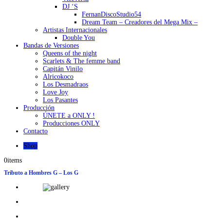
DJ ‘S
FernanDiscoStudio54
Dream Team – Creadores del Mega Mix –
Artistas Internacionales
Double You
Bandas de Versiones
Queens of the night
Scarlets & The femme band
Capitán Vinilo
Alricokoco
Los Desmadraos
Love Joy
Los Pasantes
Producción
ÚNETE a ONLY !
Producciones ONLY
Contacto
Shop
0
items
Tributo a Hombres G – Los G