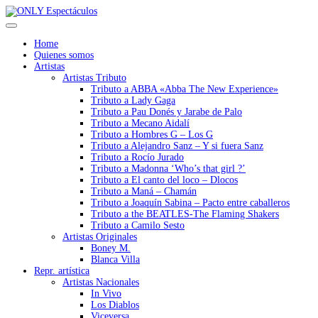
Home
Quienes somos
Artistas
Artistas Tributo
Tributo a ABBA «Abba The New Experience»
Tributo a Lady Gaga
Tributo a Pau Donés y Jarabe de Palo
Tributo a Mecano Aidalí
Tributo a Hombres G – Los G
Tributo a Alejandro Sanz – Y si fuera Sanz
Tributo a Rocío Jurado
Tributo a Madonna ‘Who’s that girl ?’
Tributo a El canto del loco – Dlocos
Tributo a Maná – Chamán
Tributo a Joaquín Sabina – Pacto entre caballeros
Tributo a the BEATLES-The Flaming Shakers
Tributo a Camilo Sesto
Artistas Originales
Boney M.
Blanca Villa
Repr. artística
Artistas Nacionales
In Vivo
Los Diablos
Viceversa