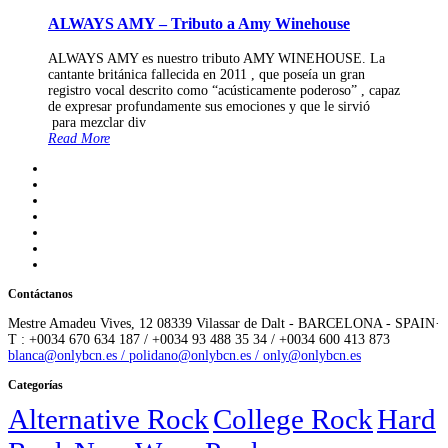
ALWAYS AMY – Tributo a Amy Winehouse
ALWAYS AMY es nuestro tributo AMY WINEHOUSE. La
cantante británica fallecida en 2011 , que poseía un gran
registro vocal descrito como “acústicamente poderoso” , capaz
de expresar profundamente sus emociones y que le sirvió
para mezclar div
Read More
Contáctanos
Mestre Amadeu Vives, 12 08339 Vilassar de Dalt - BARCELONA - SPAIN·
T : +0034 670 634 187 / +0034 93 488 35 34 / +0034 600 413 873
blanca@onlybcn.es / polidano@onlybcn.es / only@onlybcn.es
Categorías
Alternative Rock
College Rock
Hard