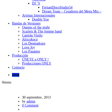
DJ ‘S
FernanDiscoStudio54
Dream Team – Creadores del Mega Mix –
Artistas Internacionales
Double You
Bandas de Versiones
Queens of the night
Scarlets & The femme band
Capitán Vinilo
Alricokoco
Los Desmadraos
Love Joy
Los Pasantes
Producción
ÚNETE a ONLY !
Producciones ONLY
Contacto
Shop
0
items
30 septiembre, 2013
by
admin
0 Comment