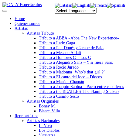
Home
Quienes somos
Artistas
Artistas Tributo
Tributo a ABBA «Abba The New Experience»
Tributo a Lady Gaga
Tributo a Pau Donés y Jarabe de Palo
Tributo a Mecano Aidalí
Tributo a Hombres G – Los G
Tributo a Alejandro Sanz – Y si fuera Sanz
Tributo a Rocío Jurado
Tributo a Madonna ‘Who’s that girl ?’
Tributo a El canto del loco – Dlocos
Tributo a Maná – Chamán
Tributo a Joaquín Sabina – Pacto entre caballeros
Tributo a the BEATLES-The Flaming Shakers
Tributo a Camilo Sesto
Artistas Originales
Boney M.
Blanca Villa
Repr. artística
Artistas Nacionales
In Vivo
Los Diablos
Viceversa