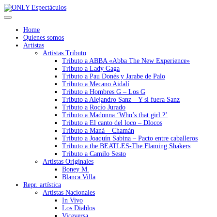
Home
Quienes somos
Artistas
Artistas Tributo
Tributo a ABBA «Abba The New Experience»
Tributo a Lady Gaga
Tributo a Pau Donés y Jarabe de Palo
Tributo a Mecano Aidalí
Tributo a Hombres G – Los G
Tributo a Alejandro Sanz – Y si fuera Sanz
Tributo a Rocío Jurado
Tributo a Madonna ‘Who’s that girl ?’
Tributo a El canto del loco – Dlocos
Tributo a Maná – Chamán
Tributo a Joaquín Sabina – Pacto entre caballeros
Tributo a the BEATLES-The Flaming Shakers
Tributo a Camilo Sesto
Artistas Originales
Boney M.
Blanca Villa
Repr. artística
Artistas Nacionales
In Vivo
Los Diablos
Viceversa