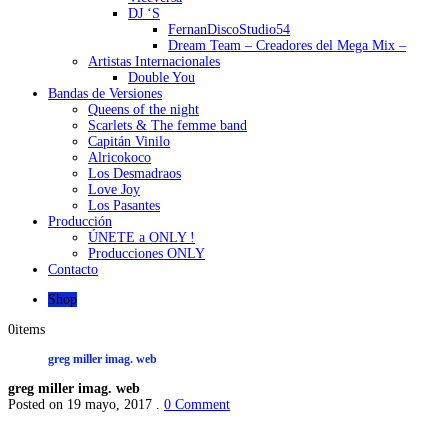
DJ ‘S
FernanDiscoStudio54
Dream Team – Creadores del Mega Mix –
Artistas Internacionales
Double You
Bandas de Versiones
Queens of the night
Scarlets & The femme band
Capitán Vinilo
Alricokoco
Los Desmadraos
Love Joy
Los Pasantes
Producción
ÚNETE a ONLY !
Producciones ONLY
Contacto
Shop
0
items
greg miller imag. web
greg miller imag. web
Posted on 19 mayo, 2017 .
0 Comment