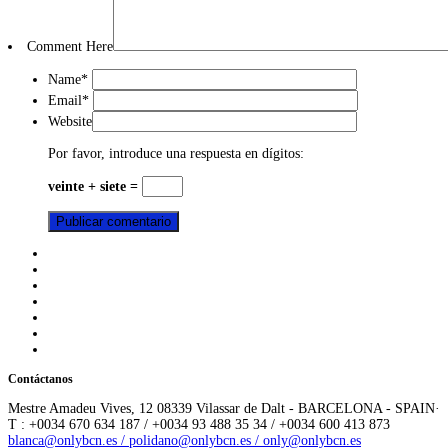
Comment Here
Name
*
Email
*
Website
Por favor, introduce una respuesta en dígitos:
veinte + siete =
Contáctanos
Mestre Amadeu Vives, 12 08339 Vilassar de Dalt - BARCELONA - SPAIN·
T : +0034 670 634 187 / +0034 93 488 35 34 / +0034 600 413 873
blanca@onlybcn.es / polidano@onlybcn.es / only@onlybcn.es