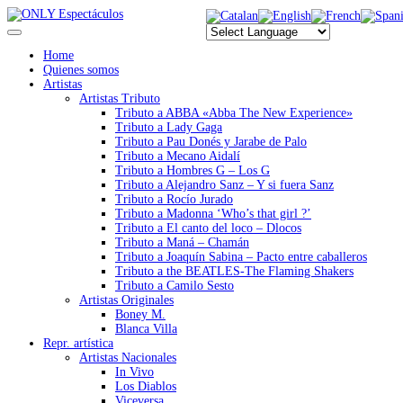
Home
Quienes somos
Artistas
Artistas Tributo
Tributo a ABBA «Abba The New Experience»
Tributo a Lady Gaga
Tributo a Pau Donés y Jarabe de Palo
Tributo a Mecano Aidalí
Tributo a Hombres G – Los G
Tributo a Alejandro Sanz – Y si fuera Sanz
Tributo a Rocío Jurado
Tributo a Madonna ‘Who’s that girl ?’
Tributo a El canto del loco – Dlocos
Tributo a Maná – Chamán
Tributo a Joaquín Sabina – Pacto entre caballeros
Tributo a the BEATLES-The Flaming Shakers
Tributo a Camilo Sesto
Artistas Originales
Boney M.
Blanca Villa
Repr. artística
Artistas Nacionales
In Vivo
Los Diablos
Viceversa