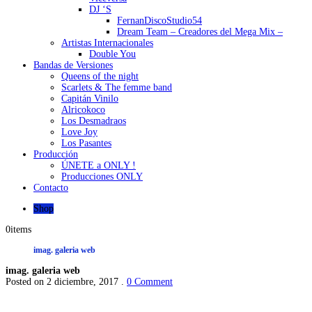
DJ ‘S
FernanDiscoStudio54
Dream Team – Creadores del Mega Mix –
Artistas Internacionales
Double You
Bandas de Versiones
Queens of the night
Scarlets & The femme band
Capitán Vinilo
Alricokoco
Los Desmadraos
Love Joy
Los Pasantes
Producción
ÚNETE a ONLY !
Producciones ONLY
Contacto
Shop
0
items
imag. galeria web
imag. galeria web
Posted on 2 diciembre, 2017 .
0 Comment