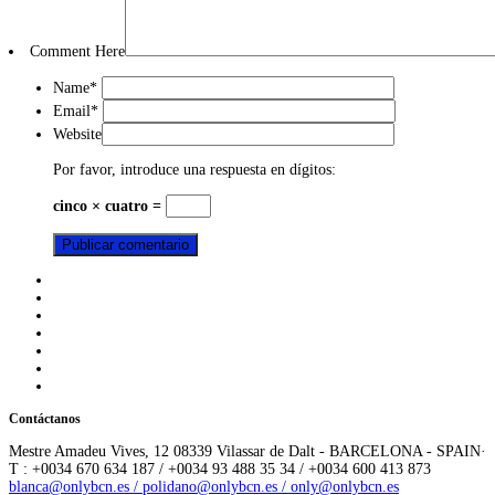
Comment Here
Name
*
Email
*
Website
Por favor, introduce una respuesta en dígitos:
cinco × cuatro =
Contáctanos
Mestre Amadeu Vives, 12 08339 Vilassar de Dalt - BARCELONA - SPAIN·
T : +0034 670 634 187 / +0034 93 488 35 34 / +0034 600 413 873
blanca@onlybcn.es / polidano@onlybcn.es / only@onlybcn.es