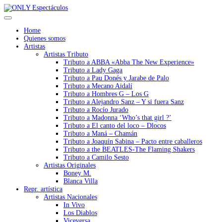
Home
Quienes somos
Artistas
Artistas Tributo
Tributo a ABBA «Abba The New Experience»
Tributo a Lady Gaga
Tributo a Pau Donés y Jarabe de Palo
Tributo a Mecano Aidalí
Tributo a Hombres G – Los G
Tributo a Alejandro Sanz – Y si fuera Sanz
Tributo a Rocío Jurado
Tributo a Madonna ‘Who’s that girl ?’
Tributo a El canto del loco – Dlocos
Tributo a Maná – Chamán
Tributo a Joaquín Sabina – Pacto entre caballeros
Tributo a the BEATLES-The Flaming Shakers
Tributo a Camilo Sesto
Artistas Originales
Boney M.
Blanca Villa
Repr. artística
Artistas Nacionales
In Vivo
Los Diablos
Viceversa