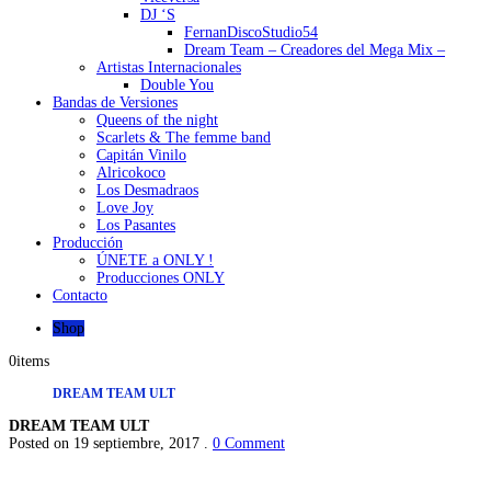
DJ ‘S
FernanDiscoStudio54
Dream Team – Creadores del Mega Mix –
Artistas Internacionales
Double You
Bandas de Versiones
Queens of the night
Scarlets & The femme band
Capitán Vinilo
Alricokoco
Los Desmadraos
Love Joy
Los Pasantes
Producción
ÚNETE a ONLY !
Producciones ONLY
Contacto
Shop
0
items
DREAM TEAM ULT
DREAM TEAM ULT
Posted on 19 septiembre, 2017 .
0 Comment