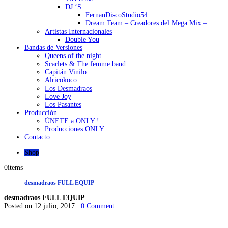
DJ ‘S
FernanDiscoStudio54
Dream Team – Creadores del Mega Mix –
Artistas Internacionales
Double You
Bandas de Versiones
Queens of the night
Scarlets & The femme band
Capitán Vinilo
Alricokoco
Los Desmadraos
Love Joy
Los Pasantes
Producción
ÚNETE a ONLY !
Producciones ONLY
Contacto
Shop
0
items
desmadraos FULL EQUIP
desmadraos FULL EQUIP
Posted on 12 julio, 2017 .
0 Comment