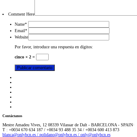
Comment Here
Name
*
Email
*
Website
Por favor, introduce una respuesta en dígitos:
cinco × 2 =
Contáctanos
Mestre Amadeu Vives, 12 08339 Vilassar de Dalt - BARCELONA - SPAIN·
T : +0034 670 634 187 / +0034 93 488 35 34 / +0034 600 413 873
blanca@onlybcn.es / polidano@onlybcn.es / only@onlybcn.es