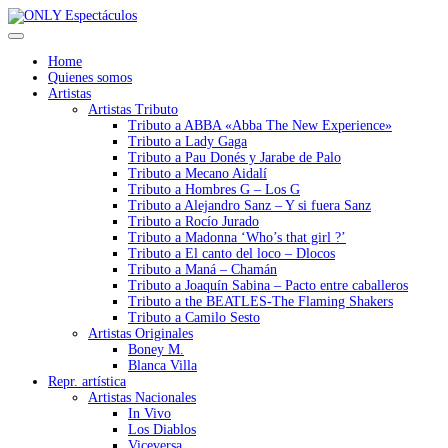
Home
Quienes somos
Artistas
Artistas Tributo
Tributo a ABBA «Abba The New Experience»
Tributo a Lady Gaga
Tributo a Pau Donés y Jarabe de Palo
Tributo a Mecano Aidalí
Tributo a Hombres G – Los G
Tributo a Alejandro Sanz – Y si fuera Sanz
Tributo a Rocío Jurado
Tributo a Madonna ‘Who’s that girl ?’
Tributo a El canto del loco – Dlocos
Tributo a Maná – Chamán
Tributo a Joaquín Sabina – Pacto entre caballeros
Tributo a the BEATLES-The Flaming Shakers
Tributo a Camilo Sesto
Artistas Originales
Boney M.
Blanca Villa
Repr. artística
Artistas Nacionales
In Vivo
Los Diablos
Viceversa